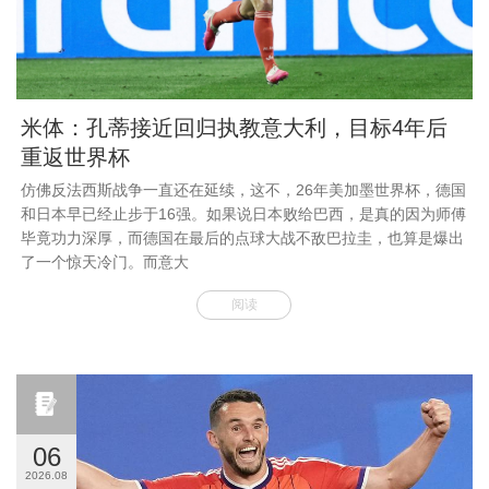
米体：孔蒂接近回归执教意大利，目标4年后
重返世界杯
仿佛反法西斯战争一直还在延续，这不，26年美加墨世界杯，德国
和日本早已经止步于16强。如果说日本败给巴西，是真的因为师傅
毕竟功力深厚，而德国在最后的点球大战不敌巴拉圭，也算是爆出
了一个惊天冷门。而意大
阅读
06
2026.08