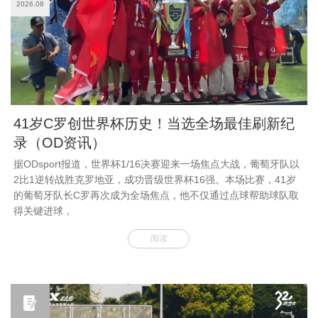
2026.08
41岁C罗创世界杯历史！当选全场最佳刷新纪
录（OD资讯）
据ODsport报道，世界杯1/16决赛迎来一场焦点大战，葡萄牙队以
2比1逆转战胜克罗地亚，成功晋级世界杯16强。本场比赛，41岁
的葡萄牙队长C罗再次成为全场焦点，他不仅通过点球帮助球队取
得关键进球，
阅读