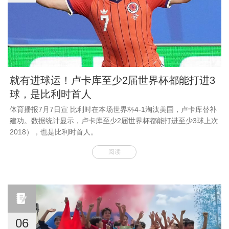
就有进球运！卢卡库至少2届世界杯都能打进3
球，是比利时首人
体育播报7月7日宣 比利时在本场世界杯4-1淘汰美国，卢卡库替补
建功。数据统计显示，卢卡库至少2届世界杯都能打进至少3球上次
2018），也是比利时首人。
阅读
06