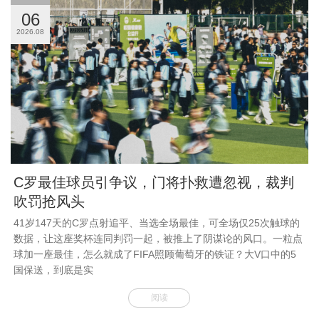
06
2026.08
C罗最佳球员引争议，门将扑救遭忽视，裁判
吹罚抢风头
41岁147天的C罗点射追平、当选全场最佳，可全场仅25次触球的
数据，让这座奖杯连同判罚一起，被推上了阴谋论的风口。一粒点
球加一座最佳，怎么就成了FIFA照顾葡萄牙的铁证？大V口中的5
国保送，到底是实
阅读