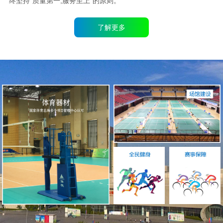
终坚持“质量第一,服务至上”的原则。
2026-08-05
神奇！末轮不帮韩国晋级的8队均无缘16强 韩媒
了解更多
2026-08-06
米体：孔蒂接近回归执教意大利，目标4年后重返
2026-08-06
就有进球运！卢卡库至少2届世界杯都能打进3球