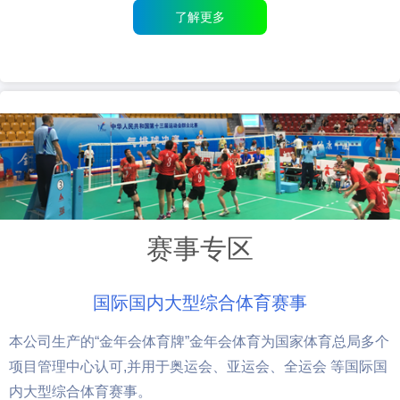
了解更多
赛事专区
国际国内大型综合体育赛事
本公司生产的“金年会体育牌”金年会体育为国家体育总局多个
项目管理中心认可,并用于奥运会、亚运会、全运会 等国际国
内大型综合体育赛事。