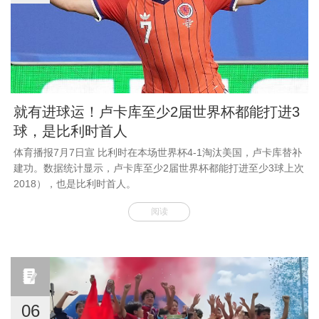
就有进球运！卢卡库至少2届世界杯都能打进3
球，是比利时首人
体育播报7月7日宣 比利时在本场世界杯4-1淘汰美国，卢卡库替补
建功。数据统计显示，卢卡库至少2届世界杯都能打进至少3球上次
2018），也是比利时首人。
阅读
06