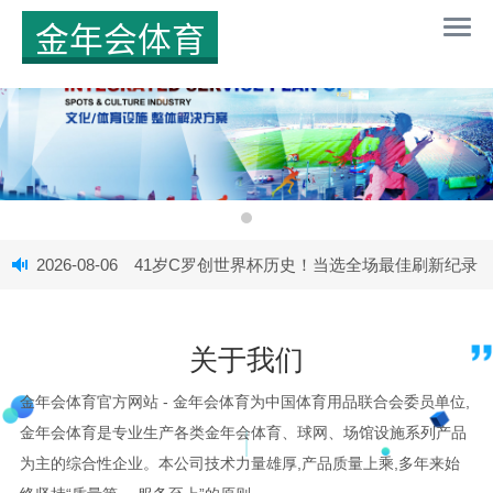
金年会体育
2026-08-06
41岁C罗创世界杯历史！当选全场最佳刷新纪录（
2026-08-06
C罗最佳球员引争议，门将扑救遭忽视，裁判吹
关于我们
2026-08-06
比利亚雷亚尔规划九名租借回归球员的未来
金年会体育官方网站 - 金年会体育为中国体育用品联合会委员单位,
2026-08-05
媒体曝纳格尔斯曼已辞去德国队帅位，接受约50
金年会体育是专业生产各类金年会体育、球网、场馆设施系列产品
2026-08-05
知名裁判安然：无论你喜不喜欢C罗，都必须承
为主的综合性企业。
本公司技术力量雄厚,产品质量上乘,多年来始