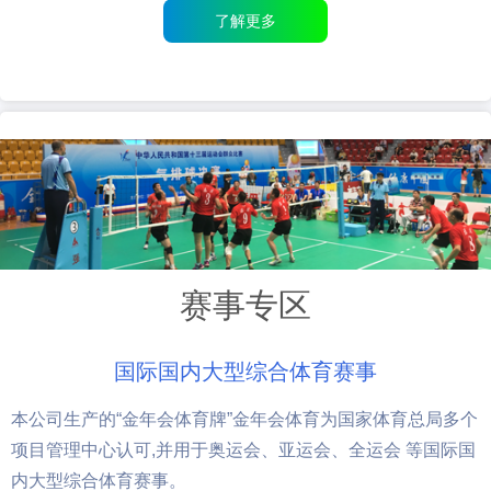
了解更多
赛事专区
国际国内大型综合体育赛事
本公司生产的“金年会体育牌”金年会体育为国家体育总局多个
项目管理中心认可,并用于奥运会、亚运会、全运会 等国际国
内大型综合体育赛事。