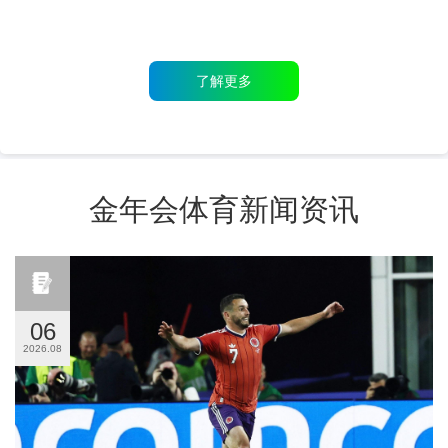
了解更多
金年会体育新闻资讯
06
2026.08